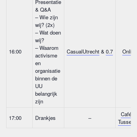
Presentatie
& Q&A
– Wie zijn
wij? (2x)
– Wat doen
wij?
– Waarom
16:00
CasualUtrecht
&
0.7
Online
activisme
en
organisatie
binnen de
UU
belangrijk
zijn
Café d
17:00
Drankjes
–
Tussenti