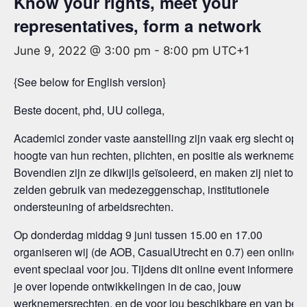
Know your rights, meet your
representatives, form a network
June 9, 2022 @ 3:00 pm
-
8:00 pm
UTC+1
{See below for English version}
Beste docent, phd, UU collega,
Academici zonder vaste aanstelling zijn vaak erg slecht op 
hoogte van hun rechten, plichten, en positie als werknemer.
Bovendien zijn ze dikwijls geïsoleerd, en maken zij niet tot
zelden gebruik van medezeggenschap, institutionele
ondersteuning of arbeidsrechten.
Op donderdag middag 9 juni tussen 15.00 en 17.00
organiseren wij (de AOB, CasualUtrecht en 0.7) een online
event speciaal voor jou. Tijdens dit online event informeren 
je over lopende ontwikkelingen in de cao, jouw
werknemersrechten, en de voor jou beschikbare en van bel