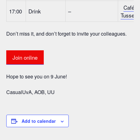
Café d
17:00
Drink
–
Tussenti
Don’t miss it, and don’t forget to invite your colleagues.
Join online
Hope to see you on 9 June!
CasualUvA, AOB, UU
Add to calendar