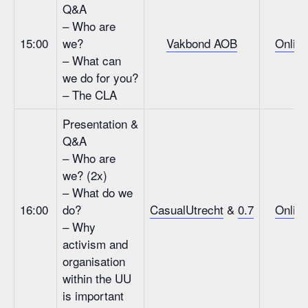
Q&A
– Who are
15:00
we?
Vakbond AOB
Online
– What can
we do for you?
– The CLA
Presentation &
Q&A
– Who are
we? (2x)
– What do we
16:00
do?
CasualUtrecht
&
0.7
Online
– Why
activism and
organisation
within the UU
is important